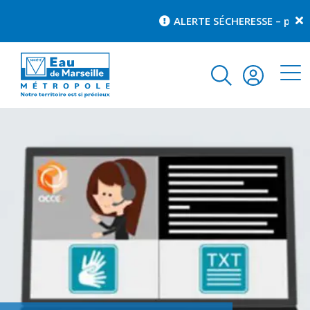
ALERTE S
É
CHERESSE – pour c