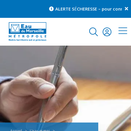
ALERTE S
É
CHERESSE – pour connaître la
Accueil
>
L’eau et moi
>