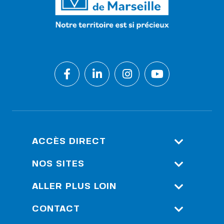
ACCÈS DIRECT
Espace Client
NOS SITES
Espace Pro (S.I.G)
Société Des Eaux De
ALLER PLUS LOIN
Marseille
Personnes Malentendantes –
Nos Solutions Et Outils
CONTACT
Service Acceo
Vivaïgo
Techniques