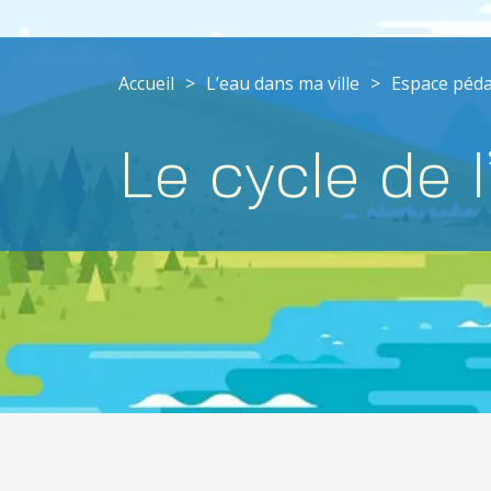
Accueil
>
L’eau dans ma ville
>
Espace péd
Le cycle de l