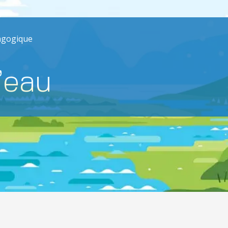
agogique
’eau