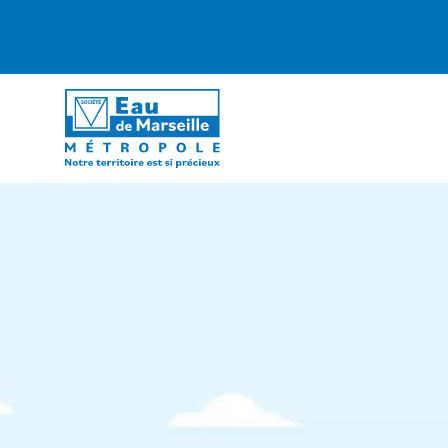
ALERTE S
É
C