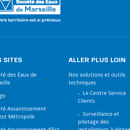
 SITES
ALLER PLUS LOIN
été des Eaux de
Nos solutions et outils
eille
techniques
Le Centre Service
ïgo
Clients
été Assainissement
Surveillance et
est Métropole
pilotage des
été Assainissement d’Est
installations à dista