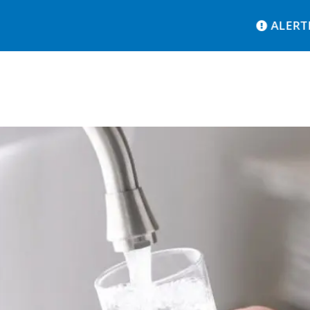
ALERTE S
É
CHERES