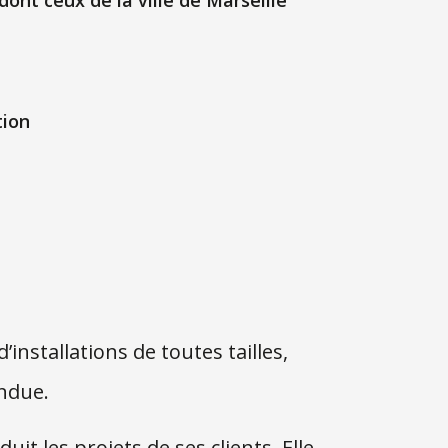
dont ceux de la ville de Marseille
tion
’installations de toutes tailles,
ndue.
uit les projets de ses clients. Elle