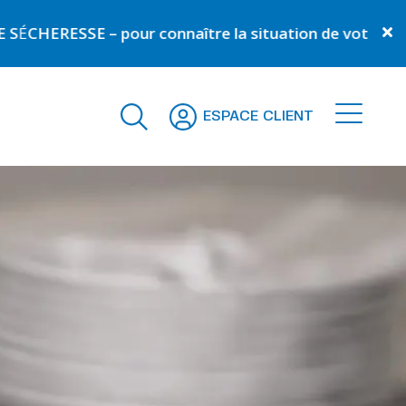
SE – pour connaître la situation de votre commune –
C
ESPACE CLIENT