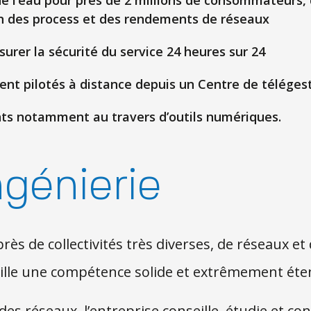
 de l’eau pour près de 2 millions de consommateurs, 
on des process et des rendements de réseaux
ssurer la sécurité du service 24 heures sur 24
ment pilotés à distance depuis un Centre de téléges
ents notamment au travers d’outils numériques.
ngénierie
ès de collectivités très diverses, de réseaux et d
ille une compétence solide et extrêmement éte
es réseaux, l’entreprise conseille, étudie et cond