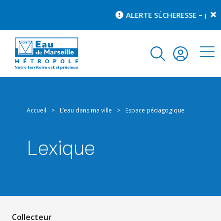
ALERTE S
É
CHERESSE – pour 
Accueil
>
L’eau dans ma ville
>
Espace pédagogique
Lexique
Collecteur