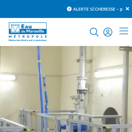
ALERTE S
É
CHERESSE – pour con