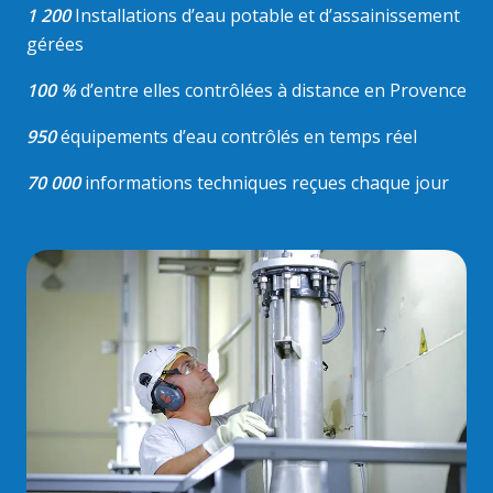
1 200
Installations d’eau potable et d’assainissement
gérées
100 %
d’entre elles contrôlées à distance en Provence
950
équipements d’eau contrôlés en temps réel
70 000
informations techniques reçues chaque jour