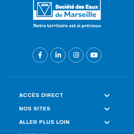
ACCÈS DIRECT
Espace Client
NOS SITES
Espace Pro (S.I.G)
Société Des Eaux De
ALLER PLUS LOIN
Marseille
Personnes Malentendantes –
Nos Solutions Et Outils