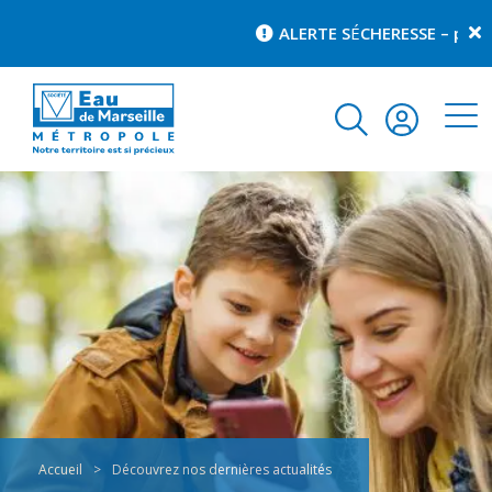
ALERTE S
É
CHERESSE – pour c
Accueil
>
Découvrez nos dernières actualités